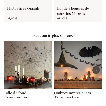
Photophore Omirah
Lot de 3 housses de
coussins Maresas
39,95 €
69,95 €
Parcourir plus d'idées
Toile de fond
Ombres mystérieuses
C
Découvrir maintenant
Découvrir maintenant
D