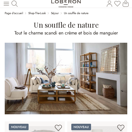
Vous a
Le
Revenir au contenu principal
Page d'accueil
Shop-The-Look
Séjour
Un souffle de nature
Un souffle de nature
Tout le charme scandi en crème et bois de manguier
Nouveau
Nouveau