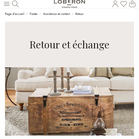
Vous a
Le
Revenir au contenu principal
Page d'accueil
Footer
Assistance et contact
Retour
Retour et échange