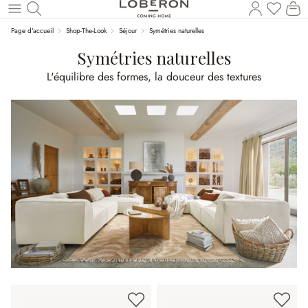
Vous a
Le
Revenir au contenu principal
Page d'accueil
Shop-The-Look
Séjour
Symétries naturelles
Symétries naturelles
L'équilibre des formes, la douceur des textures