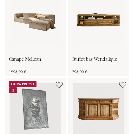
Canapé McLean
Buffet bas Wendalique
1 998,00 €
798,00 €
Promos
%
%