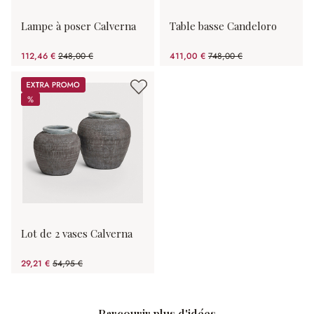
Lampe à poser Calverna
Table basse Candeloro
112,46 €
248,00 €
411,00 €
748,00 €
(54.65%spared)
(45.05%spared)
Promos
%
%
Lot de 2 vases Calverna
29,21 €
54,95 €
(46.84%spared)
Parcourir plus d'idées