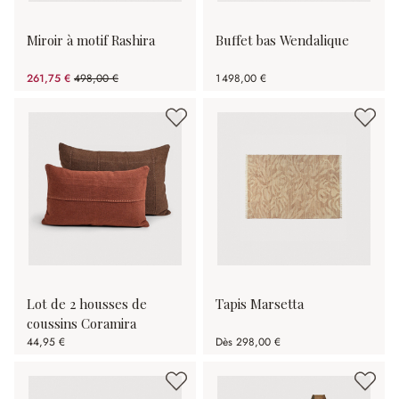
Miroir à motif Rashira
Buffet bas Wendalique
261,75 €
498,00 €
1 498,00 €
(47.44%spared)
Lot de 2 housses de
Tapis Marsetta
coussins Coramira
44,95 €
Dès
298,00 €