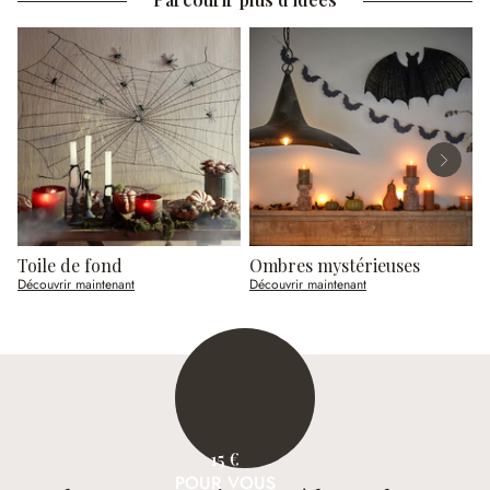
Toile de fond
Ombres mystérieuses
C
Découvrir maintenant
Découvrir maintenant
D
15 €
POUR VOUS