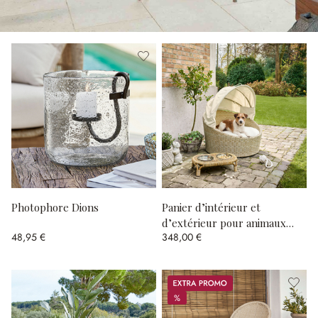
Photophore Dions
Panier d’intérieur et
d’extérieur pour animaux
48,95 €
348,00 €
Brinelza
Promos
%
%