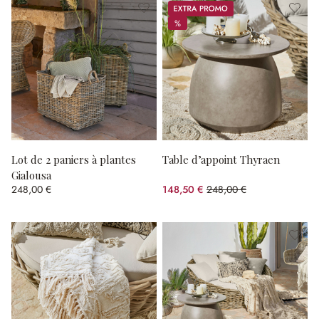
Promos
%
%
Lot de 2 paniers à plantes
Table d’appoint Thyraen
Gialousa
248,00 €
148,50 €
248,00 €
(40.12%spared)