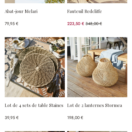
Abat-jour Melari
Fauteuil Redcliffe
79,95 €
223,50 €
348,00 €
(35.78%spared)
Lot de 4 sets de table Staines
Lot de 2 lanternes Stormea
39,95 €
198,00 €