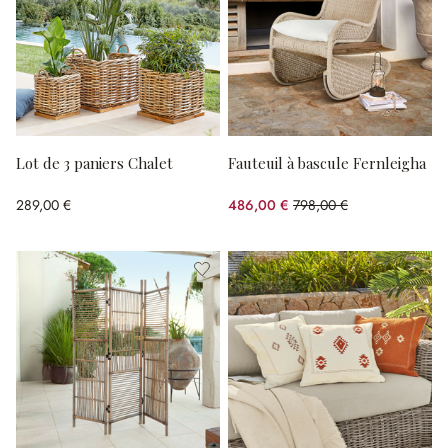
Lot de 3 paniers Chalet
Fauteuil à bascule Fernleigha
289,00 €
486,00 €
798,00 €
(39.1%spared)