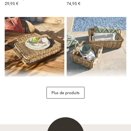
29,95 €
74,95 €
Lot de 4 sets de table
Lot de 2 paniers Selwooden
Mossbury
Plus de produits
69,95 €
98,95 €