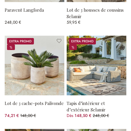
Paravent Langforda
Lot de 3 housses de coussins
Selamir
248,00 €
59,95 €
Promos
Promos
%
%
%
%
Lot de 3 cache-pots Palivonde
Tapis d’intérieur et
d’extérieur Selamir
74,21 €
148,00 €
Dès
148,50 €
248,00 €
(49.86%spared)
(40.12%spared)