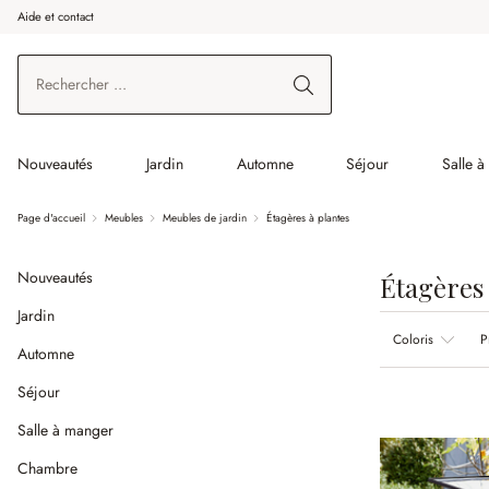
Aide et contact
enir au contenu principal
Aller à la recherche
Aller à la navigation principale
Nouveautés
Jardin
Automne
Séjour
Salle 
Page d'accueil
Meubles
Meubles de jardin
Étagères à plantes
Nouveautés
Étagères 
Jardin
Coloris
P
Automne
Séjour
Salle à manger
Chambre