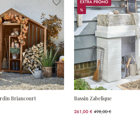
Promos
%
%
rdin Briancourt
Bassin Zabelique
261,00 €
498,00 €
(47.59%spared)