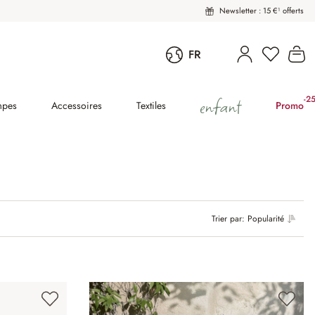
Newsletter : 15 €¹ offerts
Le
FR
enfant
-2
(2
mpes
Accessoires
Textiles
Promo
Trier par:
Popularité