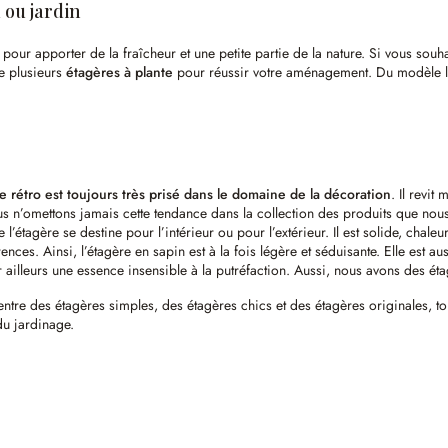
 ou jardin
pour apporter de la fraîcheur et une petite partie de la nature. Si vous souha
e plusieurs
étagères à plante
pour réussir votre aménagement. Du modèle le 
yle rétro est toujours très prisé dans le domaine de la décoration
. Il revit
 nous n’omettons jamais cette tendance dans la collection des produits que n
ue l’étagère se destine pour l’intérieur ou pour l’extérieur. Il est solide, c
nces. Ainsi, l’étagère en sapin est à la fois légère et séduisante. Elle est a
ar ailleurs une essence insensible à la putréfaction. Aussi, nous avons des é
 entre des étagères simples, des étagères chics et des étagères originales,
 du jardinage.