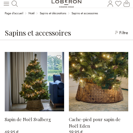
Le
Revenir au contenu principal
Page d'accueil
Noël
Sapins et décorations
Sapins et accessoires
Sapins et accessoires
Filtre
Sapin de Noël Svalberg
Cache-pied pour sapin de
Noël Eden
69,95 €
59,95 €