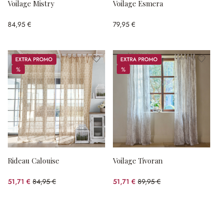
Voilage Mistry
Voilage Esmera
84,95 €
79,95 €
Promos
Promos
%
%
%
%
Rideau Calouise
Voilage Tivoran
51,71 €
84,95 €
51,71 €
89,95 €
(39.13%spared)
(42.51%spared)