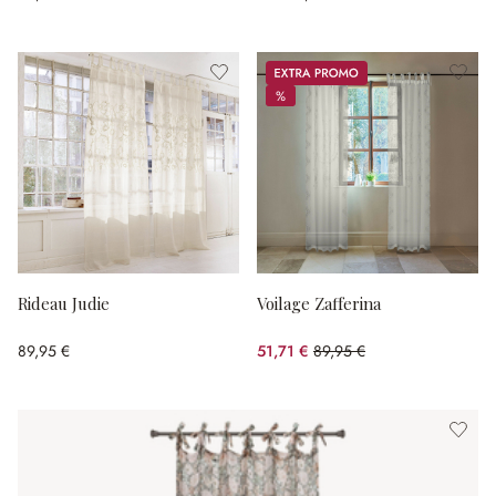
Promos
%
%
Rideau Judie
Voilage Zafferina
89,95 €
51,71 €
89,95 €
(42.51%spared)