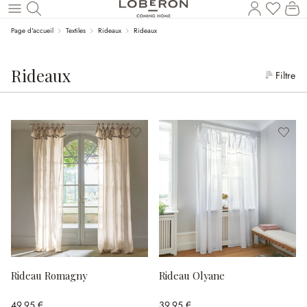
Le
Revenir au contenu principal
Page d'accueil
Textiles
Rideaux
Rideaux
Rideaux
Filtre
Rideau Romagny
Rideau Olyane
49,95 €
39,95 €