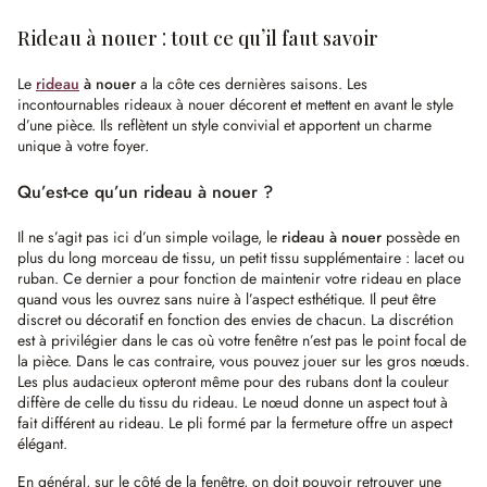
Rideau à nouer : tout ce qu’il faut savoir
Le
rideau
à nouer
a la côte ces dernières saisons. Les
incontournables rideaux à nouer décorent et mettent en avant le style
d’une pièce. Ils reflètent un style convivial et apportent un charme
unique à votre foyer.
Qu’est-ce qu’un rideau à nouer ?
Il ne s’agit pas ici d’un simple voilage, le
rideau à nouer
possède en
plus du long morceau de tissu, un petit tissu supplémentaire : lacet ou
ruban. Ce dernier a pour fonction de maintenir votre rideau en place
quand vous les ouvrez sans nuire à l’aspect esthétique. Il peut être
discret ou décoratif en fonction des envies de chacun. La discrétion
est à privilégier dans le cas où votre fenêtre n’est pas le point focal de
la pièce. Dans le cas contraire, vous pouvez jouer sur les gros nœuds.
Les plus audacieux opteront même pour des rubans dont la couleur
diffère de celle du tissu du rideau. Le nœud donne un aspect tout à
fait différent au rideau. Le pli formé par la fermeture offre un aspect
élégant.
En général, sur le côté de la fenêtre, on doit pouvoir retrouver une