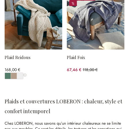
%
%
Plaid Reidous
Plaid Foix
168,00 €
67,46 €
118,00 €
(42.83%spared)
Afficher toutes les couleurs
Plaids et couvertures LOBERON : chaleur, style et
confort intemporel
Chez LOBERON, nous savons qu’un intérieur chaleureux ne se limite
pas aux meubles. Ce sont les détails, les textures et les sensations qui