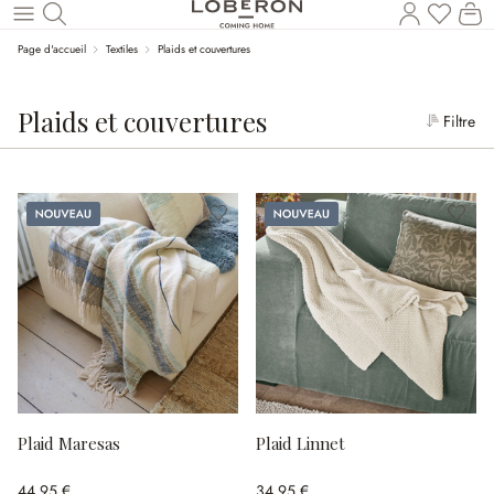
Le
Revenir au contenu principal
Page d'accueil
Textiles
Plaids et couvertures
Plaids et couvertures
Filtre
Nouveau
Nouveau
Plaid Maresas
Plaid Linnet
44,95 €
34,95 €