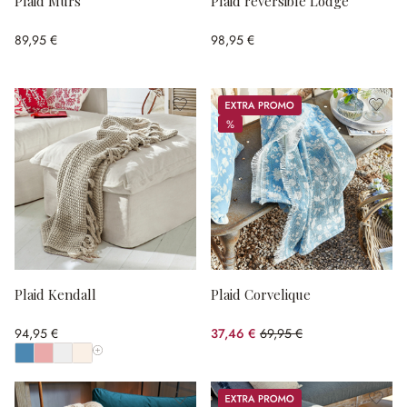
Plaid Murs
Plaid réversible Lodge
89,95 €
98,95 €
Promos
%
%
Plaid Kendall
Plaid Corvelique
94,95 €
37,46 €
69,95 €
(46.45%spared)
Afficher toutes les couleurs
Promos