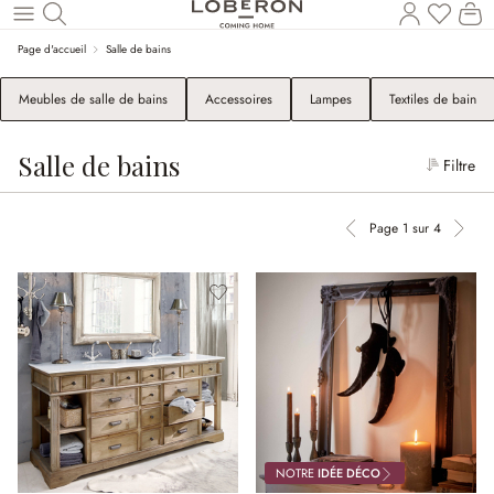
Le
Revenir au contenu principal
Page d'accueil
Salle de bains
Meubles de salle de bains
Accessoires
Lampes
Textiles de bain
Salle de bains
Filtre
Page 1 sur 4
Page précédente
Page 
NOTRE
IDÉE DÉCO