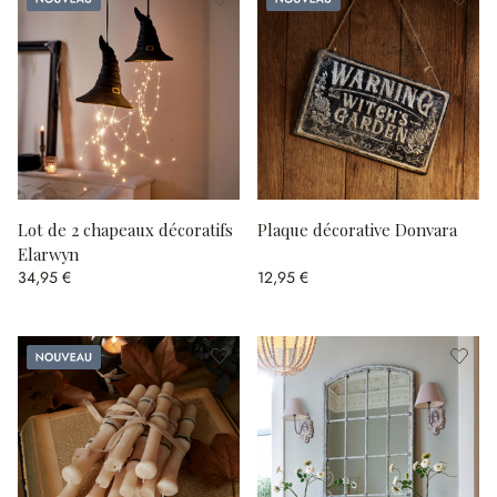
Lot de 2 chapeaux décoratifs
Plaque décorative Donvara
Elarwyn
34,95 €
12,95 €
Nouveau