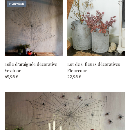
Nouveau
Toile d’araignée décorative
Lot de 6 fleurs décoratives
Vexilnor
Fleurcour
69,95 €
22,95 €