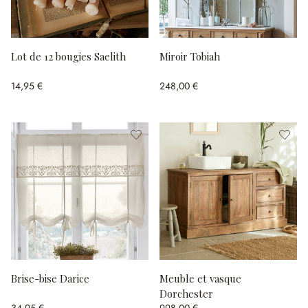
Lot de 12 bougies Saelith
Miroir Tobiah
14,95 €
248,00 €
Brise-bise Darice
Meuble et vasque
Dorchester
34,95 €
998,00 €