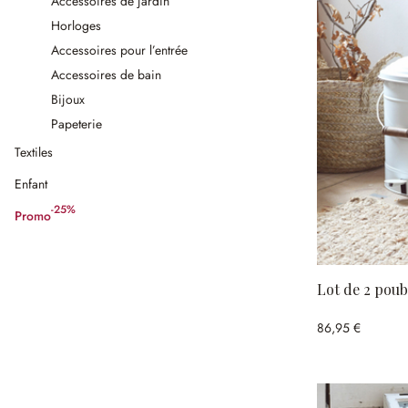
Accessoires de jardin
Horloges
Accessoires pour l’entrée
Accessoires de bain
Bijoux
Papeterie
Textiles
Enfant
-25%
Promo
(25%spared)
Lot de 2 poub
86,95 €