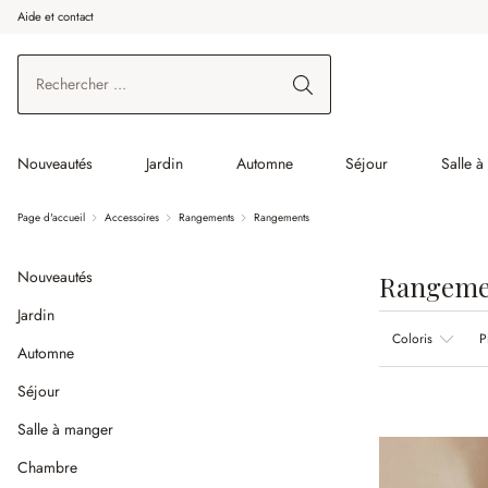
Aide et contact
enir au contenu principal
Aller à la recherche
Aller à la navigation principale
Nouveautés
Jardin
Automne
Séjour
Salle 
Page d'accueil
Accessoires
Rangements
Rangements
Nouveautés
Rangeme
Jardin
Coloris
P
Automne
Séjour
Salle à manger
Chambre