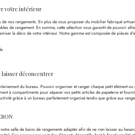
 votre intérieur
s de nos rangements. En plus de vous proposer du mobilier fabriqué artis
bles de rangement. En somme, cette sélection vous garantit de pouvoir allier
namiser la déco de votre intérieur. Notre gamme est composée de pièces d’
le
e laisser déconcentrer
ès certainement du bureau. Pouvoir organiser et ranger chaque petit élément ou
ment à compartiments pour séparer vos petits articles de papeterie et four
ductivité grâce à un bureau parfaitement organisé tandis que grâce aux rang
BERON
votre salle de bains de rangements adaptés afin de ne rien laisser au hasar
métal. Ces accessoires sont des éléments décoratifs dont la fonctionnalité et