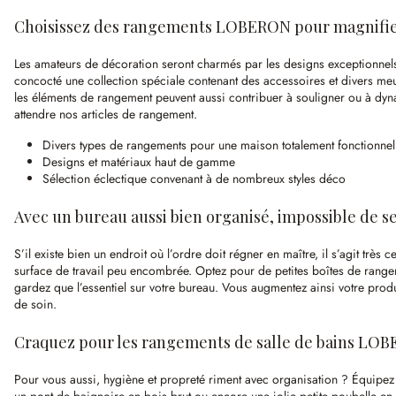
Choisissez des rangements LOBERON pour magnifier
Les amateurs de décoration seront charmés par les designs exceptionnel
concocté une collection spéciale contenant des accessoires et divers meu
les éléments de rangement peuvent aussi contribuer à souligner ou à dy
attendre nos articles de rangement.
Divers types de rangements pour une maison totalement fonctionnel
Designs et matériaux haut de gamme
Sélection éclectique convenant à de nombreux styles déco
Avec un bureau aussi bien organisé, impossible de s
S’il existe bien un endroit où l’ordre doit régner en maître, il s’agit tr
surface de travail peu encombrée. Optez pour de petites boîtes de range
gardez que l’essentiel sur votre bureau. Vous augmentez ainsi votre pro
de soin.
Craquez pour les rangements de salle de bains LO
Pour vous aussi, hygiène et propreté riment avec organisation ? Équipez 
un pont de baignoire en bois brut ou encore une jolie petite poubelle en 