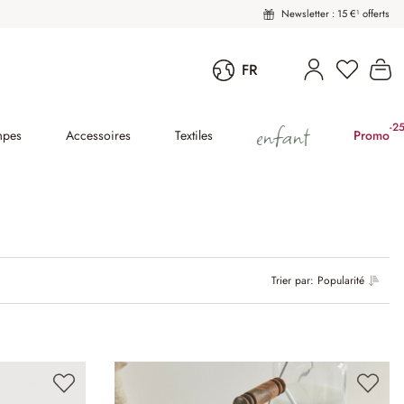
Newsletter : 15 €¹ offerts
Le
FR
enfant
-2
(2
mpes
Accessoires
Textiles
Promo
Trier par:
Popularité