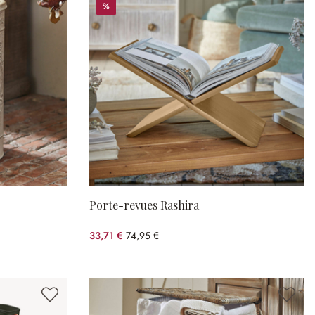
%
%
Porte-revues Rashira
33,71 €
74,95 €
(55.02%spared)