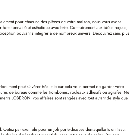
analement pour chacune des pièces de votre maison, nous vous avons
 fonctionnalité et esthétique avec brio. Contrairement aux idées reçues,
exception pouvant s’intégrer à de nombreux univers. Découvrez sans plus
 document peut s’avérer très utile car cela vous permet de garder votre
nitures de bureau comme les trombones, rouleaux adhésifs ou agrafes. Ne
ements LOBERON, vos affaires sont rangées avec tout autant de style que
d. Optez par exemple pour un joli porte-disques démaquillants en tissu,
 le design deviendront essentiels dans votre salle de bains. Pour un