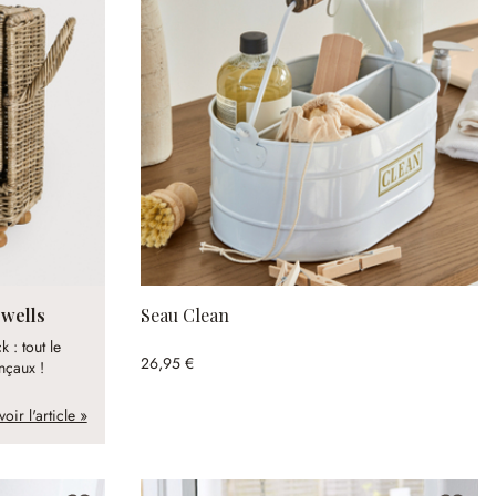
ewells
Seau Clean
 : tout le
26,95 €
nçaux !
voir l'article »