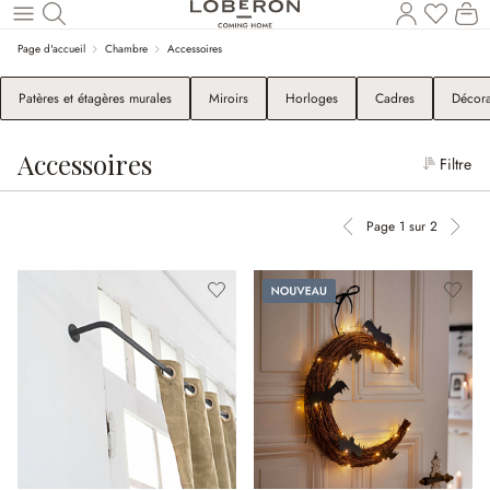
Le
Revenir au contenu principal
Page d'accueil
Chambre
Accessoires
Patères et étagères murales
Miroirs
Horloges
Cadres
Décora
Accessoires
Filtre
Page 1 sur 2
Page précédente
Page 
Nouveau