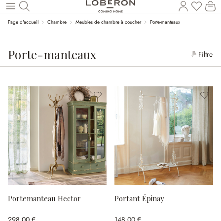
Le
Revenir au contenu principal
Page d'accueil
Chambre
Meubles de chambre à coucher
Porte-manteaux
Porte-manteaux
Filtre
Portemanteau Hector
Portant Épinay
298,00 €
148,00 €