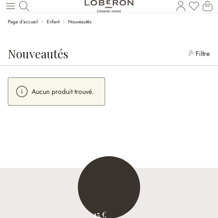
Le
Revenir au contenu principal
Page d'accueil
Enfant
Nouveautés
Nouveautés
Filtre
Aucun produit trouvé.
15 €