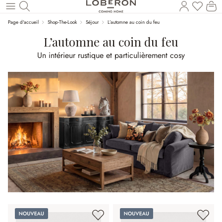
Vous a
Le
Revenir au contenu principal
Page d'accueil
Shop-The-Look
Séjour
L’automne au coin du feu
L’automne au coin du feu
Un intérieur rustique et particulièrement cosy
Nouveau
Nouveau