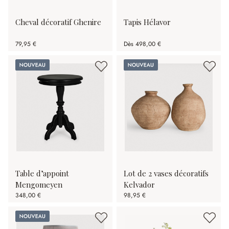
Cheval décoratif Ghenire
Tapis Hélavor
79,95 €
Dès
498,00 €
Nouveau
Nouveau
Table d’appoint
Lot de 2 vases décoratifs
Mengomeyen
Kelvador
348,00 €
98,95 €
Nouveau