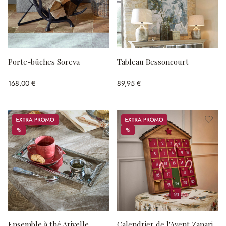
Porte-bûches Soreva
Tableau Bessoncourt
168,00 €
89,95 €
Promos
Promos
%
%
%
%
Ensemble à thé Arivelle
Calendrier de l'Avent Zanari