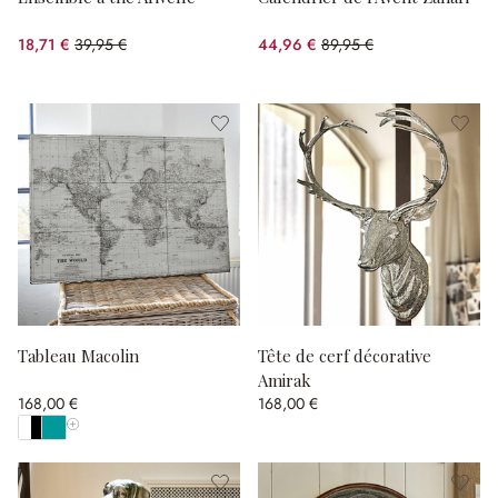
18,71 €
39,95 €
44,96 €
89,95 €
(53.17%spared)
(50.02%spared)
Tableau Macolin
Tête de cerf décorative
Amirak
168,00 €
168,00 €
Afficher toutes les couleurs