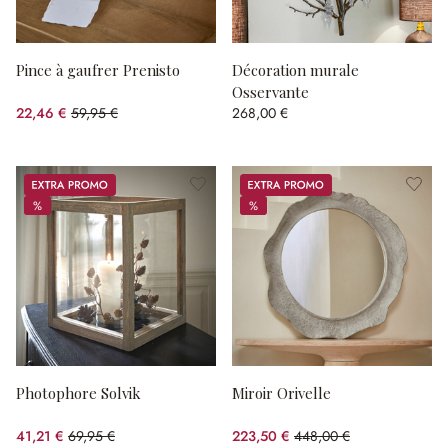
Pince à gaufrer Prenisto
Décoration murale
Osservante
22,46 €
59,95 €
268,00 €
(62.54%spared)
Promos
Promos
%
%
%
%
Photophore Solvik
Miroir Orivelle
41,21 €
69,95 €
223,50 €
448,00 €
(41.09%spared)
(50.11%spared)