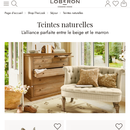
Vous a
Le
Revenir au contenu principal
Page d'accueil
Shop-The-Look
Séjour
Teintes naturelles
Teintes naturelles
L’alliance parfaite entre le beige et le marron