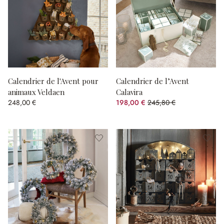
Calendrier de l'Avent pour
Calendrier de l’Avent
animaux Veldaen
Calavira
248,00 €
198,00 €
245,80 €
(19.45%spared)