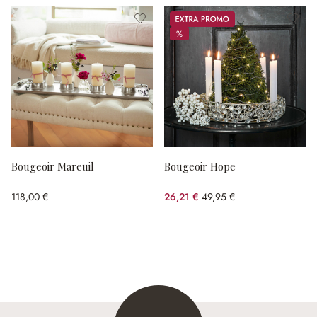
Promos
%
%
Bougeoir Mareuil
Bougeoir Hope
118,00 €
26,21 €
49,95 €
(47.53%spared)