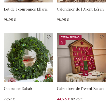
Lot de 5 couronnes Ellaria
Calendrier de l’Avent Léran
98,95 €
98,95 €
Promos
%
%
Couronne Dahab
Calendrier de l'Avent Zanari
79,95 €
44,96 €
89,95 €
(50.02%spared)