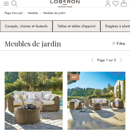
Le
Revenir au contenu principal
Page d'accueil
Meubles
Meubles de jardin
Canapés, chaises et fauteuils
Tables et tables d'appoint
Étagères à plant
Meubles de jardin
Filtre
Page 1 sur 2
Page précédente
Page 
Set