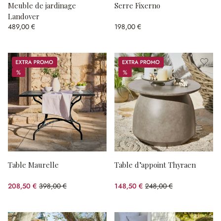
Meuble de jardinage
Serre Fixerno
Landover
489,00 €
198,00 €
Promos
Promos
%
%
%
%
Table Maurelle
Table d’appoint Thyraen
208,50 €
398,00 €
148,50 €
248,00 €
(47.61%spared)
(40.12%spared)