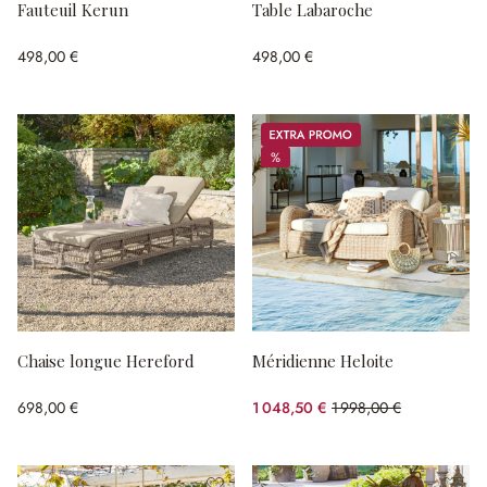
Fauteuil Kerun
Table Labaroche
498,00 €
498,00 €
Promos
%
%
Chaise longue Hereford
Méridienne Heloite
698,00 €
1 048,50 €
1 998,00 €
(47.52%spared)