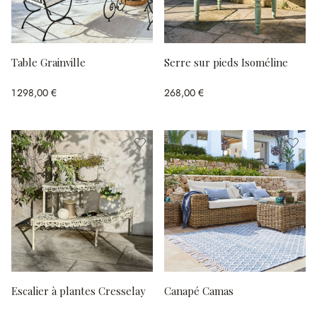
Table Grainville
Serre sur pieds Isoméline
1 298,00 €
268,00 €
Escalier à plantes Cresselay
Canapé Camas