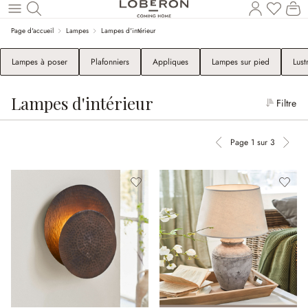
Le
Revenir au contenu principal
Page d'accueil
Lampes
Lampes d'intérieur
Lampes à poser
Plafonniers
Appliques
Lampes sur pied
Lust
Lampes d'intérieur
Filtre
Page 1 sur 3
Page précédente
Page 