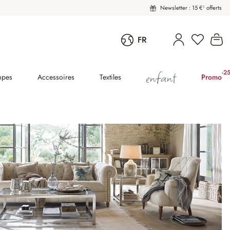
Newsletter : 15 €¹ offerts
Vous avez
Le
FR
enfant
-2
(2
mpes
Accessoires
Textiles
Promo