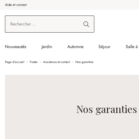
Aide et contact
enir au contenu principal
Aller à la recherche
Aller à la navigation principale
Nouveautés
Jardin
Automne
Séjour
Salle 
Page d'accueil
Footer
Assistance et contact
Nos garanties
Nos garanties