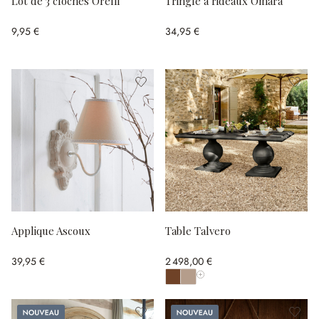
Lot de 3 cloches Orelli
Tringle à rideaux Omara
9,95 €
34,95 €
Applique Ascoux
Table Talvero
39,95 €
2 498,00 €
Afficher toutes les couleurs
Nouveau
Nouveau