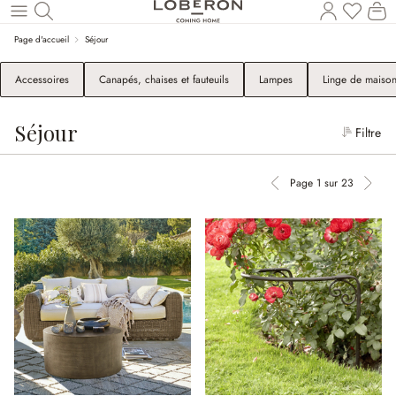
Le
Revenir au contenu principal
Page d'accueil
Séjour
Accessoires
Canapés, chaises et fauteuils
Lampes
Linge de maiso
Séjour
Filtre
Page 1 sur 23
Page précédente
Page 