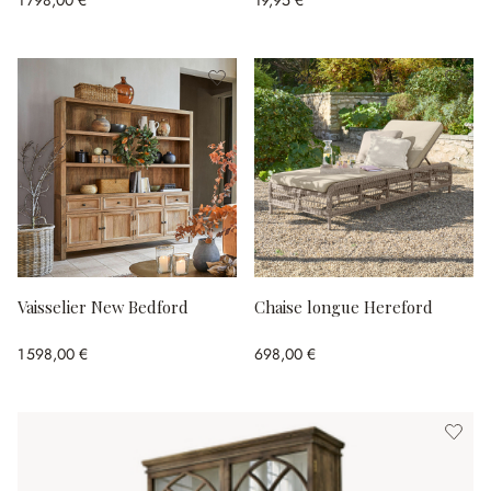
Venzone
Vaisselier New Bedford
Chaise longue Hereford
1 598,00 €
698,00 €