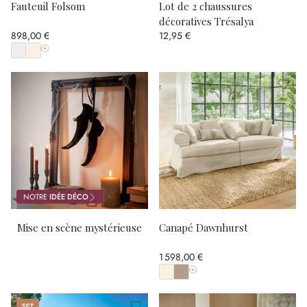
Fauteuil Folsom
Lot de 2 chaussures
décoratives Trésalya
898,00 €
12,95 €
Afficher toutes les couleurs
NOTRE
IDÉE DÉCO
Mise en scène mystérieuse
Canapé Dawnhurst
1 598,00 €
Afficher toutes les couleurs
Set