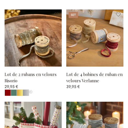
Set
Lot de 2 rubans en velours
Lot de 4 bobines de ruban en
Risorio
velours Verlanne
29,95 €
39,95 €
Afficher toutes les couleurs