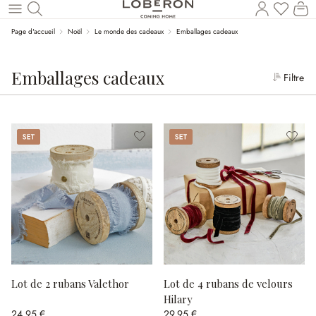
Le
Revenir au contenu principal
Page d'accueil
Noël
Le monde des cadeaux
Emballages cadeaux
Emballages cadeaux
Filtre
Set
Set
Lot de 2 rubans Valethor
Lot de 4 rubans de velours
Hilary
24,95 €
29,95 €