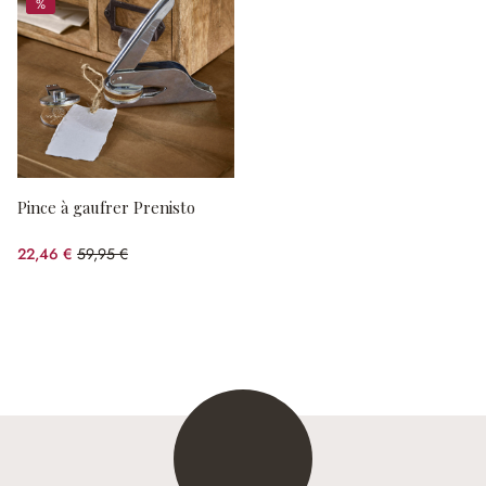
%
%
Pince à gaufrer Prenisto
22,46 €
59,95 €
(62.54%spared)