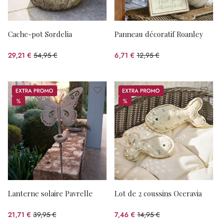
Cache-pot Sordelia
Panneau décoratif Roanley
29,21 €
54,95 €
6,71 €
12,95 €
(46.84%spared)
(48.19%spared)
Promos
Promos
%
%
%
%
Lanterne solaire Pavrelle
Lot de 2 coussins Oceravia
21,71 €
39,95 €
7,46 €
14,95 €
(45.66%spared)
(50.1%spared)