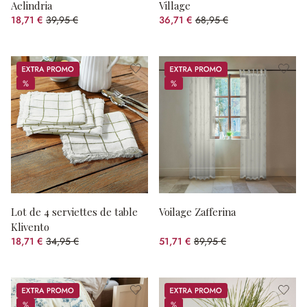
Aelindria
Village
18,71 €
39,95 €
36,71 €
68,95 €
(53.17%spared)
(46.76%spared)
Promos
Promos
%
%
%
%
Lot de 4 serviettes de table
Voilage Zafferina
Klivento
18,71 €
34,95 €
51,71 €
89,95 €
(46.47%spared)
(42.51%spared)
Promos
Promos
%
%