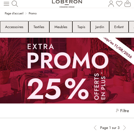
Le
Revenir au contenu principal
Page d'accueil
Promo
Accessoires
Textiles
Meubles
Tapis
Jardin
Enfant
Filtre
Page 1 sur 3
Page précédente
Page 