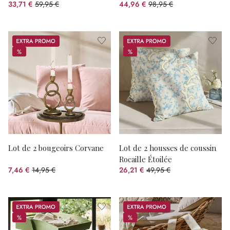
33,71 €
59,95 €
44,96 €
98,95 €
(43.77%spared)
(54.56%spared)
Promos
Promos
%
%
%
%
Lot de 2 bougeoirs Corvane
Lot de 2 housses de coussin
Rocaille Étoilée
7,46 €
14,95 €
26,21 €
49,95 €
(50.1%spared)
(47.53%spared)
Promos
Promos
%
%
%
%