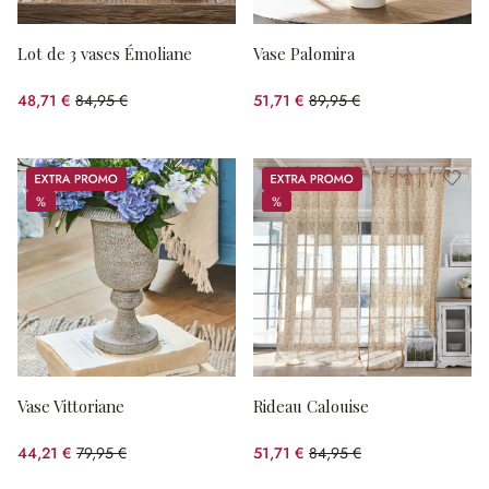
Lot de 3 vases Émoliane
Vase Palomira
48,71 €
84,95 €
51,71 €
89,95 €
(42.66%spared)
(42.51%spared)
Promos
Promos
%
%
%
%
Vase Vittoriane
Rideau Calouise
44,21 €
79,95 €
51,71 €
84,95 €
(44.7%spared)
(39.13%spared)