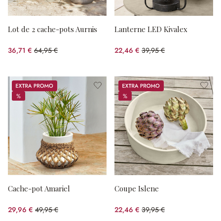
Lot de 2 cache-pots Aurnis
Lanterne LED Kivalex
36,71 €
64,95 €
22,46 €
39,95 €
(43.48%spared)
(43.78%spared)
Promos
Promos
%
%
%
%
Cache-pot Amariel
Coupe Islene
29,96 €
49,95 €
22,46 €
39,95 €
(40.02%spared)
(43.78%spared)