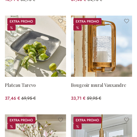
(51.96%spared)
(42.32%spared)
Promos
Promos
%
%
%
%
Plateau Tarevo
Bougeoir mural Vauxandre
37,46 €
69,95 €
33,71 €
59,95 €
(46.45%spared)
(43.77%spared)
Promos
Promos
%
%
%
%