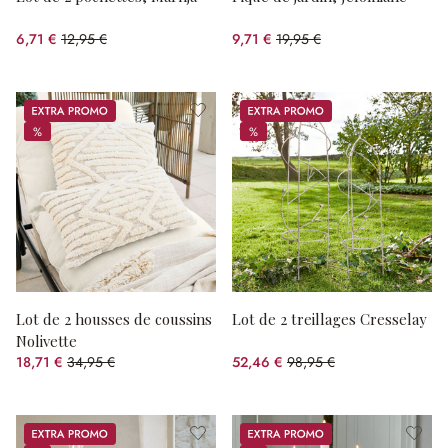
6,71 €
12,95 €
9,71 €
19,95 €
(48.19%spared)
(51.33%spared)
Promos
Promos
%
%
%
%
Lot de 2 housses de coussins
Lot de 2 treillages Cresselay
Nolivette
18,71 €
34,95 €
52,46 €
98,95 €
(46.47%spared)
(46.98%spared)
Promos
Promos