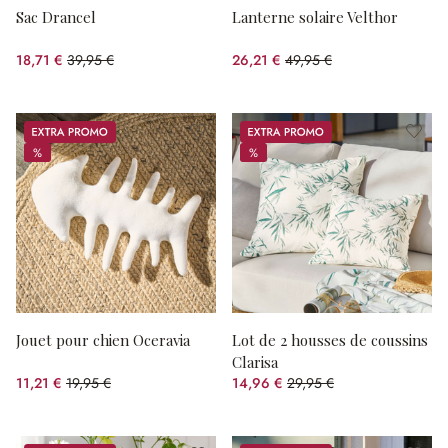
Sac Drancel
Lanterne solaire Velthor
18,71 €
39,95 €
26,21 €
49,95 €
(53.17%spared)
(47.53%spared)
Promos
Promos
%
%
%
%
Jouet pour chien Oceravia
Lot de 2 housses de coussins
Clarisa
11,21 €
19,95 €
14,96 €
29,95 €
(43.81%spared)
(50.05%spared)