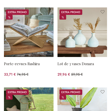
Promos
Promos
%
%
%
%
Porte-revues Rashira
Lot de 3 vases Donara
33,71 €
74,95 €
29,96 €
59,95 €
(55.02%spared)
(50.03%spared)
Promos
Promos
%
%
%
%