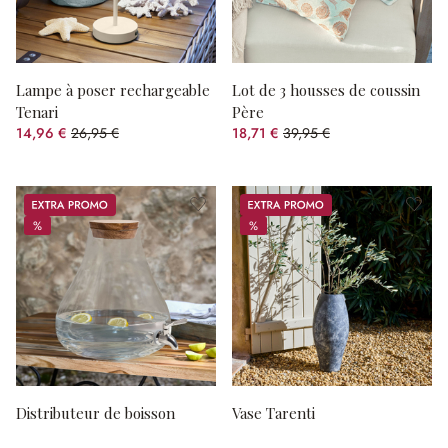
Lampe à poser rechargeable
Lot de 3 housses de coussin
Tenari
Père
14,96 €
26,95 €
18,71 €
39,95 €
(44.49%spared)
(53.17%spared)
Promos
Promos
%
%
%
%
Distributeur de boisson
Vase Tarenti