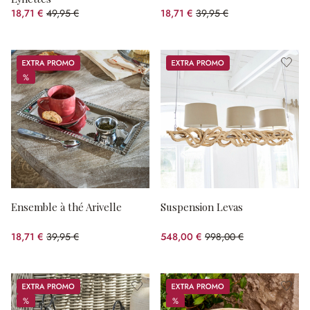
18,71 €
49,95 €
18,71 €
39,95 €
(62.54%spared)
(53.17%spared)
Promos
Promos
%
%
Ensemble à thé Arivelle
Suspension Levas
18,71 €
39,95 €
548,00 €
998,00 €
(53.17%spared)
(45.09%spared)
Promos
Promos
%
%
%
%