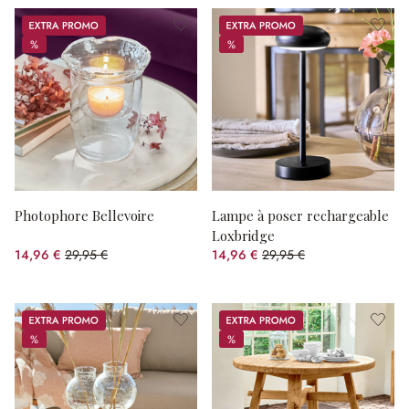
Promos
Promos
%
%
%
%
Photophore Bellevoire
Lampe à poser rechargeable
Loxbridge
14,96 €
29,95 €
14,96 €
29,95 €
(50.05%spared)
(50.05%spared)
Promos
Promos
%
%
%
%