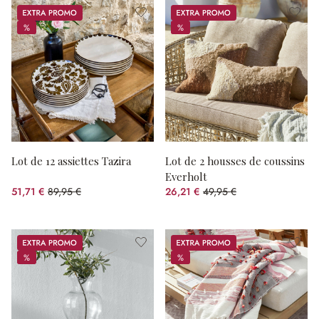
Promos
Promos
%
%
%
%
Lot de 12 assiettes Tazira
Lot de 2 housses de coussins
Everholt
51,71 €
89,95 €
26,21 €
49,95 €
(42.51%spared)
(47.53%spared)
Promos
Promos
%
%
%
%