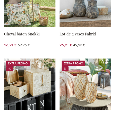
Cheval bâton Snokki
Lot de 2 vases Fahrid
26,21 €
59,95 €
26,21 €
49,95 €
(56.28%spared)
(47.53%spared)
Promos
Promos
%
%
%
%