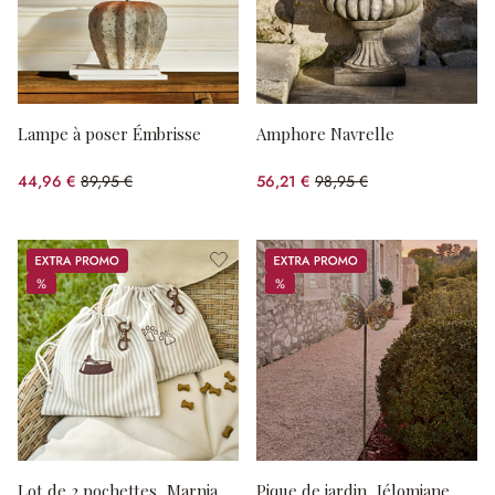
Lampe à poser Émbrisse
Amphore Navrelle
44,96 €
89,95 €
56,21 €
98,95 €
(50.02%spared)
(43.19%spared)
Promos
Promos
%
%
%
%
Lot de 2 pochettes, Marnja
Pique de jardin, Jélomiane