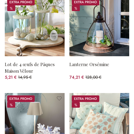
Promos
Promos
%
%
%
%
Lot de 4 œufs de Pâques
Lanterne Orsémine
Maison Vélour
5,21 €
14,95 €
74,21 €
128,00 €
(65.15%spared)
(42.02%spared)
Promos
Promos
%
%
%
%