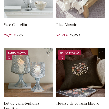
Vase Cantellia
Plaid Yazmira
26,21 €
49,95 €
26,21 €
49,95 €
(47.53%spared)
(47.53%spared)
Promos
Promos
%
%
%
%
Lot de 2 photophores
Housse de coussin Mireve
Lynettes