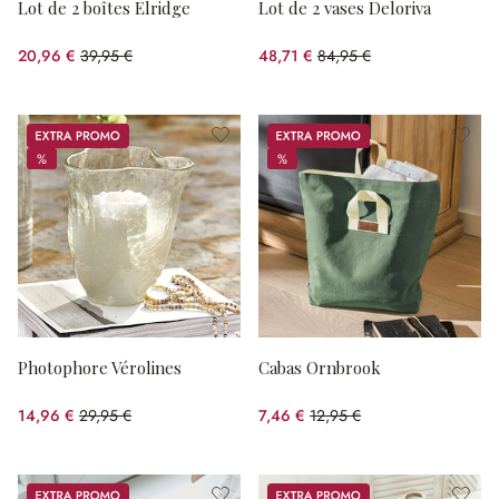
Lot de 2 boîtes Elridge
Lot de 2 vases Deloriva
20,96 €
39,95 €
48,71 €
84,95 €
(47.53%spared)
(42.66%spared)
Promos
Promos
%
%
%
%
Photophore Vérolines
Cabas Ornbrook
14,96 €
29,95 €
7,46 €
12,95 €
(50.05%spared)
(42.39%spared)
Promos
Promos