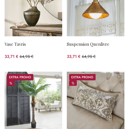
Vase Tavris
Suspension Quenlivre
33,71 €
64,95 €
33,71 €
64,95 €
(48.1%spared)
(48.1%spared)
Promos
Promos
%
%
%
%