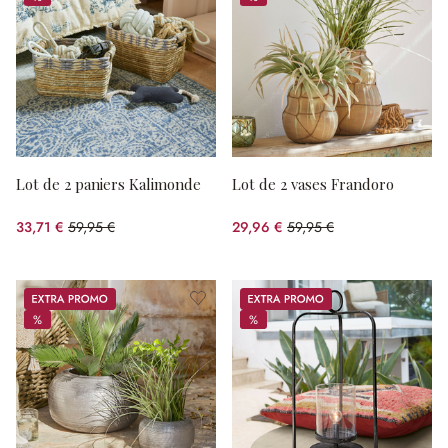
%
%
Lot de 2 paniers Kalimonde
Lot de 2 vases Frandoro
33,71 €
59,95 €
29,96 €
59,95 €
(43.77%spared)
(50.03%spared)
Promos
Promos
%
%
%
%