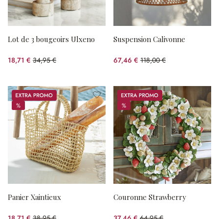
Lot de 3 bougeoirs Ulxeno
Suspension Calivonne
18,71 €
34,95 €
67,46 €
118,00 €
(46.47%spared)
(42.83%spared)
Promos
Promos
%
%
%
%
Panier Xaintieux
Couronne Strawberry
18,71 €
38,95 €
37,46 €
64,95 €