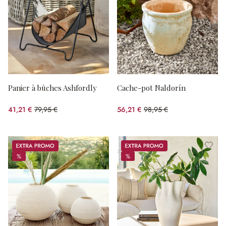
Panier à bûches Ashfordly
Cache-pot Naldorín
41,21 €
79,95 €
56,21 €
98,95 €
(48.46%spared)
(43.19%spared)
Promos
Promos
%
%
%
%