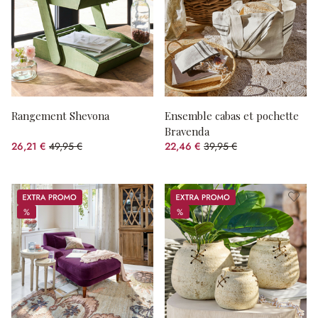
Rangement Shevona
Ensemble cabas et pochette
Bravenda
26,21 €
49,95 €
22,46 €
39,95 €
(47.53%spared)
(43.78%spared)
Promos
Promos
%
%
%
%