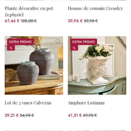
Plante décorative en pot
Housse de coussin Cressley
Zephyriel
67,46 €
128,00 €
29,96 €
59,95 €
(47.3%spared)
(50.03%spared)
Promos
Promos
%
%
%
%
Lot de 2 vases Calverna
Amphore Lorianza
29,21 €
54,95 €
41,21 €
69,95 €
(46.84%spared)
(41.09%spared)