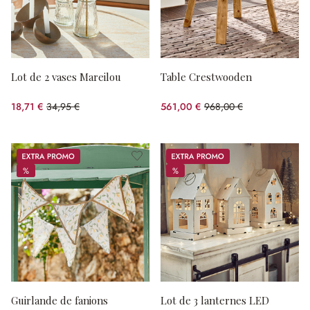
Lot de 2 vases Mareilou
Table Crestwooden
18,71 €
34,95 €
561,00 €
968,00 €
(46.47%spared)
(42.05%spared)
Promos
Promos
%
%
%
%
Guirlande de fanions
Lot de 3 lanternes LED