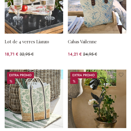
Lot de 4 verres Lianzo
Cabas Vailenne
18,71 €
32,95 €
14,21 €
24,95 €
(43.22%spared)
(43.05%spared)
Promos
Promos
%
%
%
%