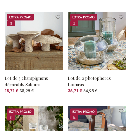
Promos
Promos
%
%
%
%
Lot de 3 champignons
Lot de 2 photophores
décoratifs Safoura
Lumiras
18,71 €
38,95 €
36,71 €
64,95 €
(51.96%spared)
(43.48%spared)
Promos
Promos
%
%
%
%