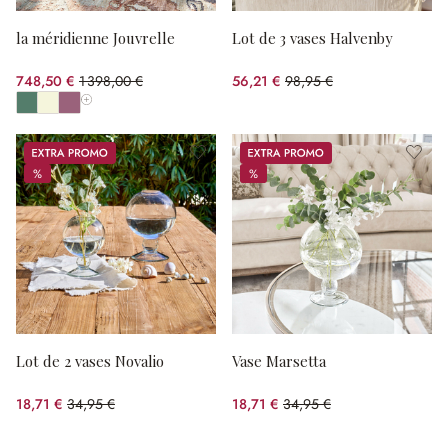
la méridienne Jouvrelle
Lot de 3 vases Halvenby
748,50 €
1 398,00 €
56,21 €
98,95 €
(46.46%spared)
(43.19%spared)
Afficher toutes les couleurs
Promos
Promos
%
%
%
%
Lot de 2 vases Novalio
Vase Marsetta
18,71 €
34,95 €
18,71 €
34,95 €
(46.47%spared)
(46.47%spared)