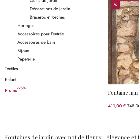
Outils de jardin
%
%
Décorations de jardin
Braseros et torches
Horloges
Accessoires pour l’entrée
Accessoires de bain
Bijoux
Papeterie
Textiles
Enfant
-25%
Promo
(25%spared)
Fontaine mura
411,00 €
748,0
(45.0
Fontaines de jardin avec pot de fleurs – élégance e