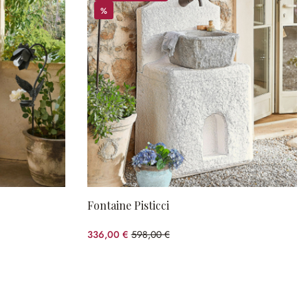
%
%
Fontaine Pisticci
336,00 €
598,00 €
(43.81%spared)