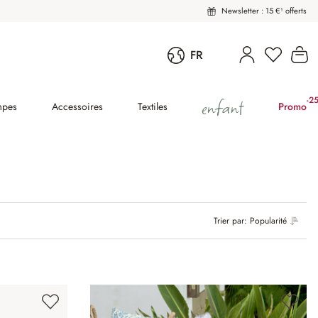
Newsletter : 15 €¹ offerts
Le
FR
enfant
-2
(2
mpes
Accessoires
Textiles
Promo
Trier par:
Popularité