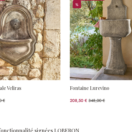
%
%
le Veliras
Fontaine Lurevino
0 €
208,50 €
348,00 €
5%spared)
(40.09%spared)
t fonctionnalité signées LOBERON