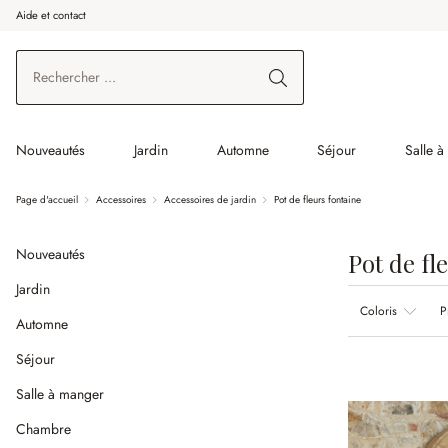
Aide et contact
enir au contenu principal
Aller à la recherche
Aller à la navigation principale
Nouveautés
Jardin
Automne
Séjour
Salle 
Page d'accueil
Accessoires
Accessoires de jardin
Pot de fleurs fontaine
Nouveautés
Pot de fl
Jardin
Coloris
P
Automne
Séjour
Salle à manger
Chambre