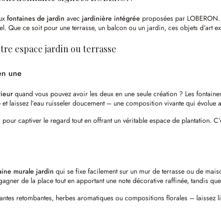
aux
fontaines de jardin
avec
jardinière intégrée
proposées par LOBERON. Ces
rel. Que ce soit pour une terrasse, un balcon ou un jardin, ces objets d’art e
tre espace jardin ou terrasse
 en une
rieur
quand vous pouvez avoir les deux en une seule création ? Les fontaines
é et laissez l’eau ruisseler doucement – une composition vivante qui évolue a
pour captiver le regard tout en offrant un véritable espace de plantation. C’e
aine murale jardin
qui se fixe facilement sur un mur de terrasse ou de mais
gner de la place tout en apportant une note décorative raffinée, tandis qu
lantes retombantes, herbes aromatiques ou compositions florales – laissez li