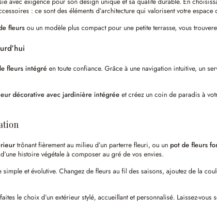
avec exigence pour son design unique et sa qualité durable. En choisissant
ccessoires : ce sont des éléments d’architecture qui valorisent votre espace 
de fleurs
ou un modèle plus compact pour une petite terrasse, vous trouverez 
urd’hui
e fleurs intégré
en toute confiance. Grâce à une navigation intuitive, un serv
ieur décorative avec jardinière intégrée
et créez un coin de paradis à votr
ation
rieur
trônant fièrement au milieu d’un parterre fleuri, ou un
pot de fleurs fo
t d’une histoire végétale à composer au gré de vos envies.
 simple et évolutive. Changez de fleurs au fil des saisons, ajoutez de la cou
es le choix d’un extérieur stylé, accueillant et personnalisé. Laissez-vous s