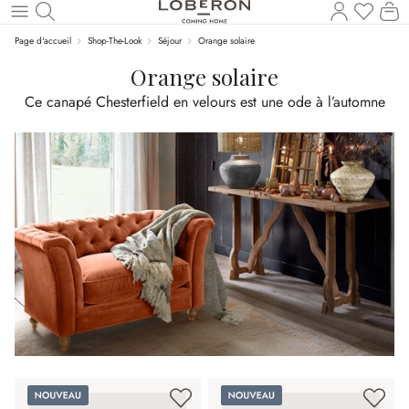
Vous a
Le
Revenir au contenu principal
Page d'accueil
Shop-The-Look
Séjour
Orange solaire
Orange solaire
Ce canapé Chesterfield en velours est une ode à l’automne
Nouveau
Nouveau