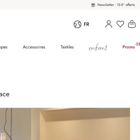
Newsletter : 15 €¹ offerts
Vous avez
Le
FR
enfant
-2
(2
mpes
Accessoires
Textiles
Promo
lace