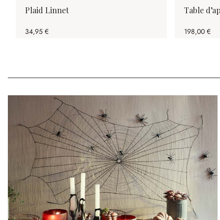
Plaid Linnet
Table d’a
34,95 €
198,00 €