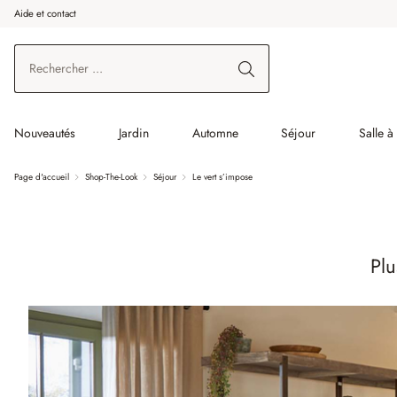
Aide et contact
enir au contenu principal
Aller à la recherche
Aller à la navigation principale
Nouveautés
Jardin
Automne
Séjour
Salle 
Page d'accueil
Shop-The-Look
Séjour
Le vert s’impose
Plu