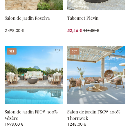
Salon de jardin Roselva
Tabouret Plévin
2 498,00 €
52,46 €
148,00 €
(64.55%spared)
Set
Set
Salon de jardin FSC®-100%
Salon de jardin FSC®-100%
Vézère
Thornwick
1 998,00 €
1 248,00 €