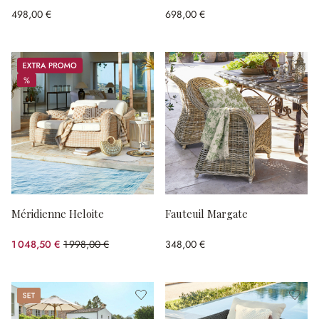
498,00 €
698,00 €
Promos
%
%
Méridienne Heloite
Fauteuil Margate
1 048,50 €
1 998,00 €
348,00 €
(47.52%spared)
Set