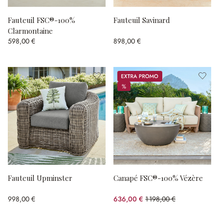
Fauteuil FSC®-100%
Fauteuil Savinard
Clarmontaine
598,00 €
898,00 €
Promos
%
%
Fauteuil Upminster
Canapé FSC®-100% Vézère
998,00 €
636,00 €
1 198,00 €
(46.91%spared)