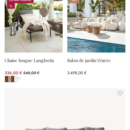
%
%
Chaise longue Langforda
Salon de jardin Vézère
336,00 €
548,00 €
3 498,00 €
(38.69%spared)
Afficher toutes les couleurs