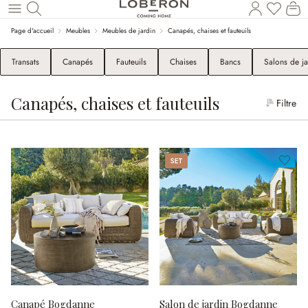
Le
Revenir au contenu principal
Page d'accueil
Meubles
Meubles de jardin
Canapés, chaises et fauteuils
Transats
Canapés
Fauteuils
Chaises
Bancs
Salons de ja
Canapés, chaises et fauteuils
Filtre
Set
Canapé Bogdanne
Salon de jardin Bogdanne