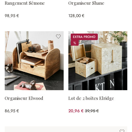
Rangement Sémone
Organiseur Shane
98,95 €
128,00 €
Promos
%
%
Organiseur Elwood
Lot de 2 boîtes Elridge
86,95 €
20,96 €
39,95 €
(47.53%spared)