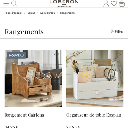
Le
Revenir au contenu principal
Page d'accueil
Séjour
Coin bureau
Rangements
Rangements
Filtre
Nouveau
Rangement Cairlena
Organiseur de table Kaspian
34,95 €
24,95 €