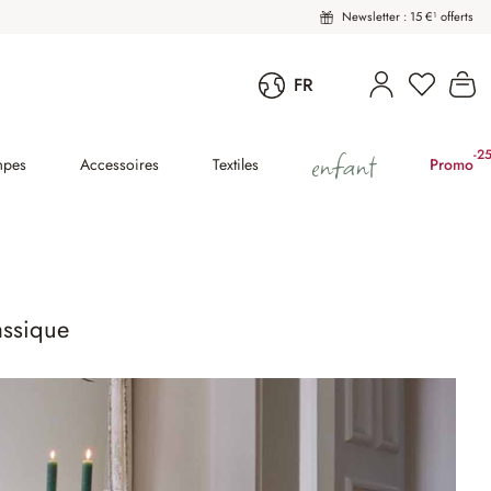
Newsletter : 15 €¹ offerts
Vous avez
Le
FR
enfant
-2
(2
mpes
Accessoires
Textiles
Promo
assique