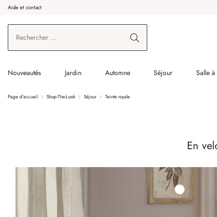
Aide et contact
enir au contenu principal
Aller à la recherche
Aller à la navigation principale
Nouveautés
Jardin
Automne
Séjour
Salle 
Page d'accueil
Shop-The-Look
Séjour
Teinte royale
En vel