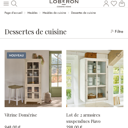
Le
Revenir au contenu principal
Page d'accueil
Meubles
Meubles de cuisine
Dessertes de cuisine
Dessertes de cuisine
Filtre
Nouveau
Vitrine Domérise
Lot de 2 armoires
suspendues Piavo
948,00 €
298,00 €