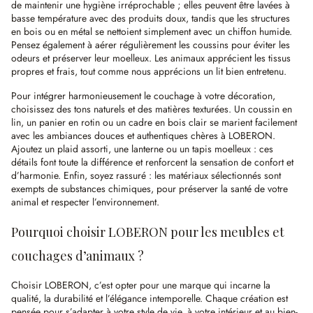
de maintenir une hygiène irréprochable ; elles peuvent être lavées à
basse température avec des produits doux, tandis que les structures
en bois ou en métal se nettoient simplement avec un chiffon humide.
Pensez également à aérer régulièrement les coussins pour éviter les
odeurs et préserver leur moelleux. Les animaux apprécient les tissus
propres et frais, tout comme nous apprécions un lit bien entretenu.
Pour intégrer harmonieusement le couchage à votre décoration,
choisissez des tons naturels et des matières texturées. Un coussin en
lin, un panier en rotin ou un cadre en bois clair se marient facilement
avec les ambiances douces et authentiques chères à LOBERON.
Ajoutez un plaid assorti, une lanterne ou un tapis moelleux : ces
détails font toute la différence et renforcent la sensation de confort et
d’harmonie. Enfin, soyez rassuré : les matériaux sélectionnés sont
exempts de substances chimiques, pour préserver la santé de votre
animal et respecter l’environnement.
Pourquoi choisir LOBERON pour les meubles et
couchages d’animaux ?
Choisir LOBERON, c’est opter pour une marque qui incarne la
qualité, la durabilité et l’élégance intemporelle. Chaque création est
pensée pour s’adapter à votre style de vie, à votre intérieur et au bien-