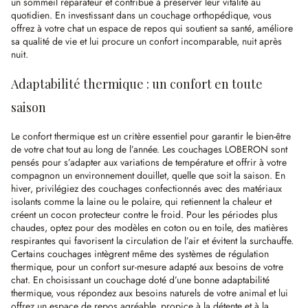
un sommeil réparateur et contribue à préserver leur vitalité au
quotidien. En investissant dans un couchage orthopédique, vous
offrez à votre chat un espace de repos qui soutient sa santé, améliore
sa qualité de vie et lui procure un confort incomparable, nuit après
nuit.
Adaptabilité thermique : un confort en toute
saison
Le confort thermique est un critère essentiel pour garantir le bien-être
de votre chat tout au long de l’année. Les couchages LOBERON sont
pensés pour s’adapter aux variations de température et offrir à votre
compagnon un environnement douillet, quelle que soit la saison. En
hiver, privilégiez des couchages confectionnés avec des matériaux
isolants comme la laine ou le polaire, qui retiennent la chaleur et
créent un cocon protecteur contre le froid. Pour les périodes plus
chaudes, optez pour des modèles en coton ou en toile, des matières
respirantes qui favorisent la circulation de l’air et évitent la surchauffe.
Certains couchages intègrent même des systèmes de régulation
thermique, pour un confort sur-mesure adapté aux besoins de votre
chat. En choisissant un couchage doté d’une bonne adaptabilité
thermique, vous répondez aux besoins naturels de votre animal et lui
offrez un espace de repos agréable, propice à la détente et à la