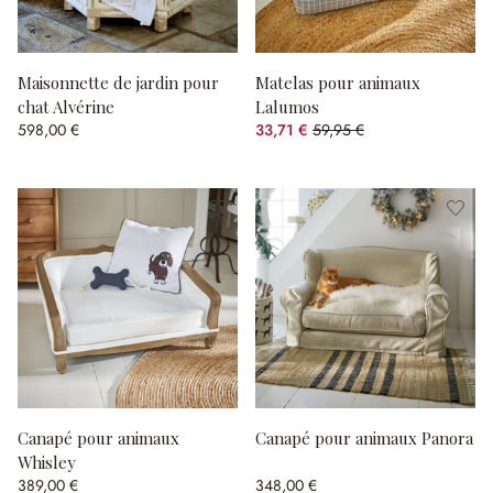
Maisonnette de jardin pour
Matelas pour animaux
chat Alvérine
Lalumos
598,00 €
33,71 €
59,95 €
(43.77%spared)
Canapé pour animaux
Canapé pour animaux Panora
Whisley
389,00 €
348,00 €