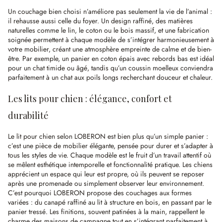
Un couchage bien choisi n’améliore pas seulement la vie de l’animal :
il rehausse aussi celle du foyer. Un design raffiné, des matières
naturelles comme le lin, le coton ou le bois massif, et une fabrication
soignée permettent à chaque modèle de s’intégrer harmonieusement à
votre mobilier, créant une atmosphère empreinte de calme et de bien-
être. Par exemple, un panier en coton épais avec rebords bas est idéal
pour un chat timide ou âgé, tandis qu’un coussin moelleux conviendra
parfaitement à un chat aux poils longs recherchant douceur et chaleur.
Les lits pour chien : élégance, confort et
durabilité
Le lit pour chien selon LOBERON est bien plus qu’un simple panier :
c’est une pièce de mobilier élégante, pensée pour durer et s’adapter à
tous les styles de vie. Chaque modèle est le fruit d’un travail attentif où
se mêlent esthétique intemporelle et fonctionnalité pratique. Les chiens
apprécient un espace qui leur est propre, où ils peuvent se reposer
après une promenade ou simplement observer leur environnement.
C’est pourquoi LOBERON propose des couchages aux formes
variées : du canapé raffiné au lit à structure en bois, en passant par le
panier tressé. Les finitions, souvent patinées à la main, rappellent le
charme des maisons de campagne tout en s’intégrant parfaitement à