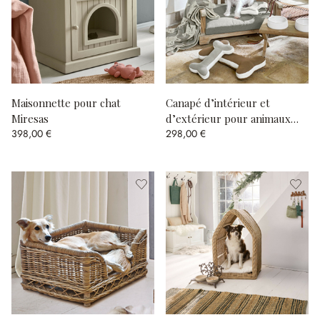
Maisonnette pour chat
Canapé d’intérieur et
Miresas
d’extérieur pour animaux
398,00 €
298,00 €
Waggins