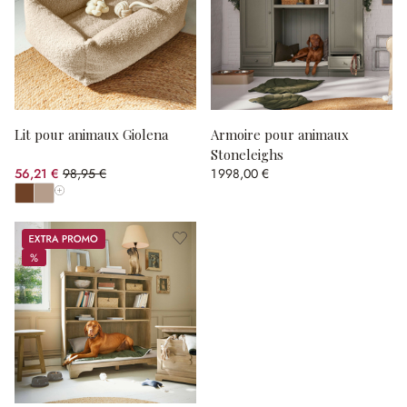
Lit pour animaux Giolena
Armoire pour animaux
Stoneleighs
56,21 €
98,95 €
1 998,00 €
(43.19%spared)
Afficher toutes les couleurs
Promos
%
%