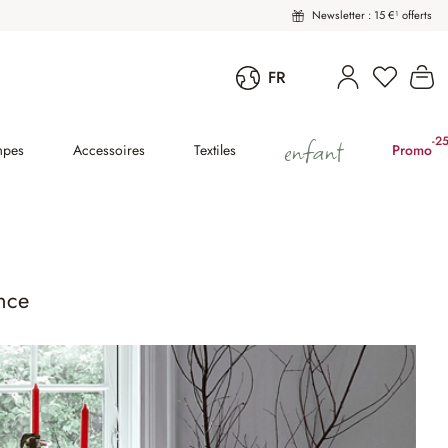
Newsletter : 15 €¹ offerts
Vous avez
Le
FR
enfant
-2
(2
mpes
Accessoires
Textiles
Promo
nce