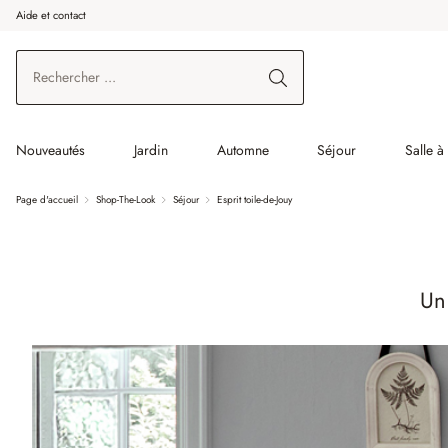
Aide et contact
enir au contenu principal
Aller à la recherche
Aller à la navigation principale
Nouveautés
Jardin
Automne
Séjour
Salle 
Page d'accueil
Shop-The-Look
Séjour
Esprit toile-de-Jouy
Un