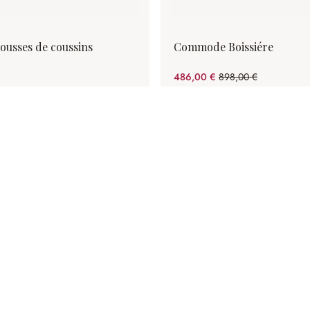
housses de coussins
Commode Boissiére
486,00 €
898,00 €
(45.88%spared)