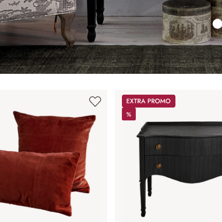
Promos
%
%