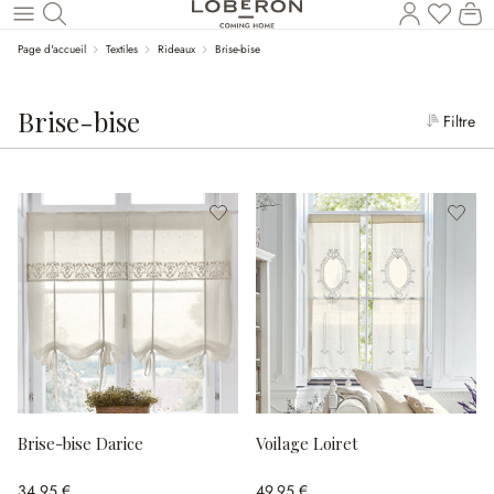
Le
Revenir au contenu principal
Page d'accueil
Textiles
Rideaux
Brise-bise
Brise-bise
Filtre
Brise-bise Darice
Voilage Loiret
34,95 €
49,95 €