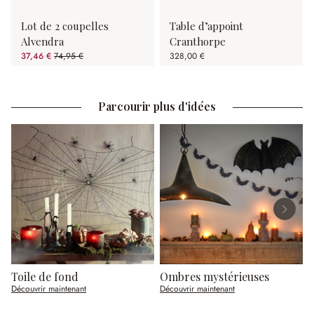
Lot de 2 coupelles
Table d’appoint
Alvendra
Cranthorpe
37,46 €
74,95 €
328,00 €
(50.02%spared)
Parcourir plus d'idées
Toile de fond
Ombres mystérieuses
C
Découvrir maintenant
Découvrir maintenant
D