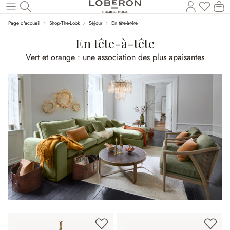
Vous a
Le
Revenir au contenu principal
Page d'accueil
Shop-The-Look
Séjour
En tête-à-tête
En tête-à-tête
Vert et orange : une association des plus apaisantes