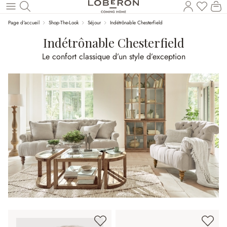
Vous a
Le
Revenir au contenu principal
Page d'accueil
Shop-The-Look
Séjour
Indétrônable Chesterfield
Indétrônable Chesterfield
Le confort classique d’un style d’exception