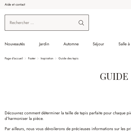
Aide et contact
enir au contenu principal
Aller à la recherche
Aller à la navigation principale
Nouveautés
Jardin
Automne
Séjour
Salle 
Page d'accueil
Footer
Inspiration
Guide des tapis
GUIDE 
Découvrez comment déterminer la taille de tapis parfaite pour chaque pièce
d’harmoniser la pièce.
Par ailleurs, nous vous dévoilerons de précieuses informations sur les pr