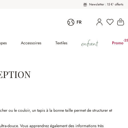
Newsletter : 15 €¹ offerts
Vous avez
Le
FR
enfant
-2
(2
mpes
Accessoires
Textiles
Promo
CEPTION
er ou le couloir, un tapis à la bonne taille permet de structurer et
e ultra-douce. Vous apprendrez également des informations très