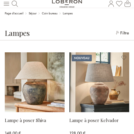
Le
Revenir au contenu principal
Page d'accueil
Séjour
Coin bureau
Lampes
Lampes
Filtre
Nouveau
Lampe à poser Shiva
Lampe à poser Kelvador
148,00 €
128,00 €