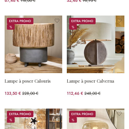
67,46 €
118,00 €
52,46 €
98,95 €
(42.83%spared)
(46.98%spared)
Promos
Promos
%
%
%
%
Lampe à poser Calouris
Lampe à poser Calverna
133,50 €
228,00 €
112,46 €
248,00 €
(41.45%spared)
(54.65%spared)
Promos
Promos
%
%
%
%