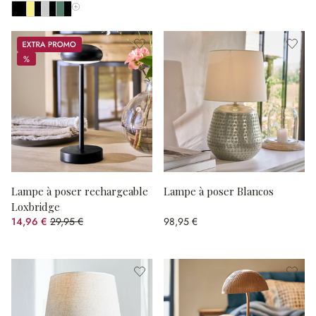
Afficher toutes les couleurs
Promos
%
%
Lampe à poser rechargeable
Lampe à poser Blancos
Loxbridge
14,96 €
29,95 €
98,95 €
(50.05%spared)