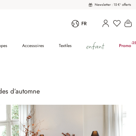
Newsletter : 15 €¹ offerts
Vous avez
Le
FR
enfant
-2
(2
mpes
Accessoires
Textiles
Promo
ades d’automne