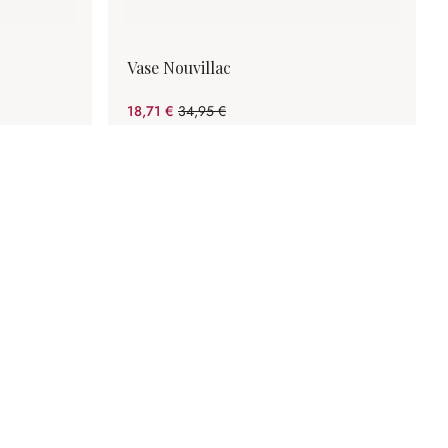
Vase Nouvillac
18,71 €
34,95 €
(46.47%spared)