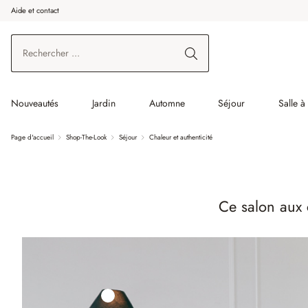
Aide et contact
enir au contenu principal
Aller à la recherche
Aller à la navigation principale
Nouveautés
Jardin
Automne
Séjour
Salle 
Page d'accueil
Shop-The-Look
Séjour
Chaleur et authenticité
Ce salon aux 