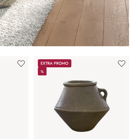
Promos
%
%