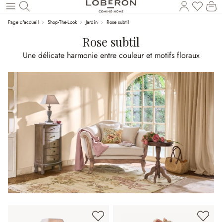
Vous a
Le
Revenir au contenu principal
Page d'accueil
Shop-The-Look
Jardin
Rose subtil
Rose subtil
Une délicate harmonie entre couleur et motifs floraux