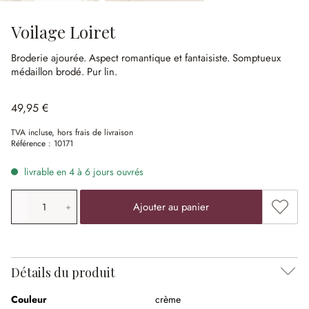
Voilage Loiret
Broderie ajourée.
Aspect romantique et fantaisiste.
Somptueux
médaillon brodé.
Pur lin.
49,95 €
TVA incluse, hors frais de livraison
Référence :
10171
livrable en 4 à 6 jours ouvrés
Quantité de produit: saisissez la valeur souhaitée ou uti
Ajouter
Ajouter au panier
Détails du produit
Couleur
crème