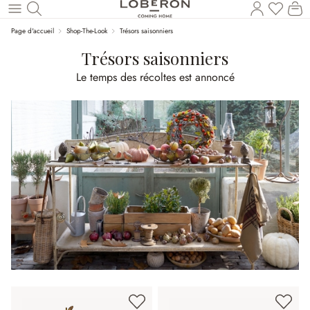
Vous a
Le
Revenir au contenu principal
Page d'accueil
Shop-The-Look
Trésors saisonniers
Trésors saisonniers
Le temps des récoltes est annoncé