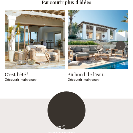
Parcourir plus d'idées
C’est l’été !
Au bord de l’eau...
U
Découvrir maintenant
Découvrir maintenant
D
15 €