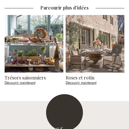
Parcourir plus d'idées
Trésors saisonniers
Roses et rotin
R
Découvrir maintenant
Découvrir maintenant
D
15 €