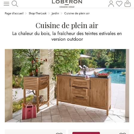
Vous a
Le
Revenir au contenu principal
Page d'accueil
Shop-The-Look
Jardin
Cuisine de plein air
Cuisine de plein air
La chaleur du bois, la fraîcheur des teintes estivales en
version outdoor