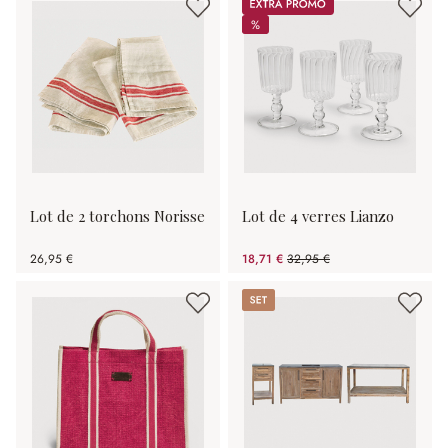
Promos
%
%
Lot de 2 torchons Norisse
Lot de 4 verres Lianzo
26,95 €
18,71 €
32,95 €
(43.22%spared)
Set