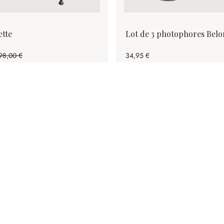
ette
Lot de 3 photophores Belo
98,00 €
34,95 €
37.54%spared)