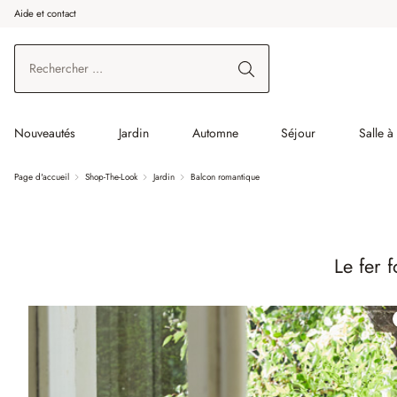
Aide et contact
enir au contenu principal
Aller à la recherche
Aller à la navigation principale
Nouveautés
Jardin
Automne
Séjour
Salle 
Page d'accueil
Shop-The-Look
Jardin
Balcon romantique
Le fer 