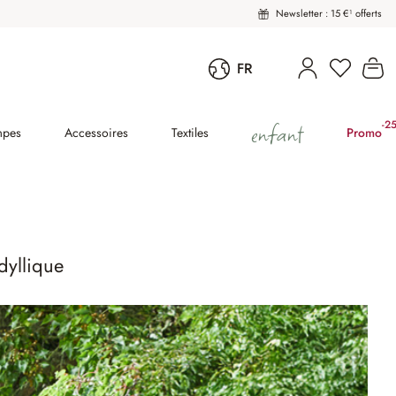
Newsletter : 15 €¹ offerts
Vous avez
Le
FR
enfant
-2
(2
mpes
Accessoires
Textiles
Promo
dyllique