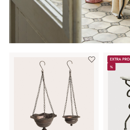
Promos
%
%