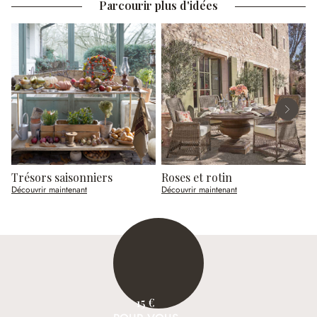
Parcourir plus d'idées
Trésors saisonniers
Roses et rotin
R
Découvrir maintenant
Découvrir maintenant
D
15 €