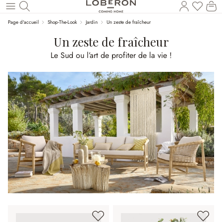
Vous a
Le
Revenir au contenu principal
Page d'accueil
Shop-The-Look
Jardin
Un zeste de fraîcheur
Un zeste de fraîcheur
Le Sud ou l’art de profiter de la vie !