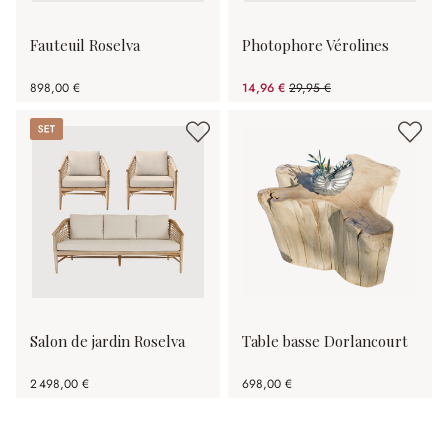
Fauteuil Roselva
Photophore Vérolines
898,00 €
14,96 €
29,95 €
(50.05%spared)
Set
Salon de jardin Roselva
Table basse Dorlancourt
2 498,00 €
698,00 €