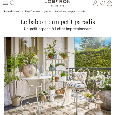
Vous a
Le
Revenir au contenu principal
Page d'accueil
Shop-The-Look
Jardin
Le balcon : un petit paradis
Le balcon : un petit paradis
Un petit espace à l‘effet impressionnant