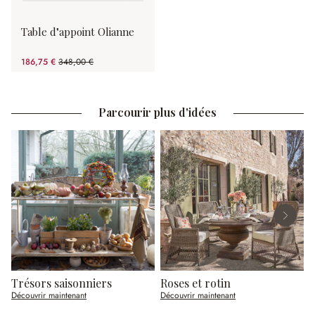
Table d"appoint Olianne
186,75 €
348,00 €
(46.34%spared)
Parcourir plus d'idées
Trésors saisonniers
Roses et rotin
R
Découvrir maintenant
Découvrir maintenant
D