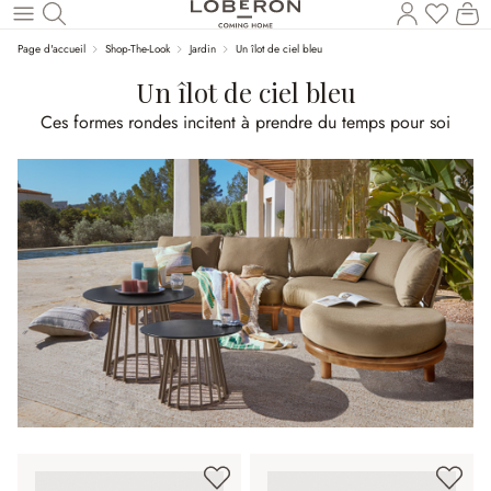
Vous a
Le
Revenir au contenu principal
Page d'accueil
Shop-The-Look
Jardin
Un îlot de ciel bleu
Un îlot de ciel bleu
Ces formes rondes incitent à prendre du temps pour soi