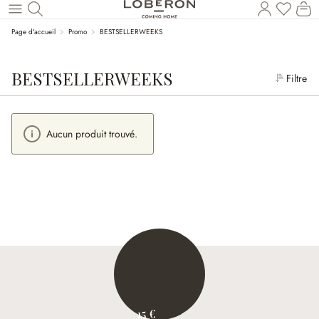
Le
Revenir au contenu principal
Page d'accueil
Promo
BESTSELLERWEEKS
BESTSELLERWEEKS
Filtre
Aucun produit trouvé.
15 €