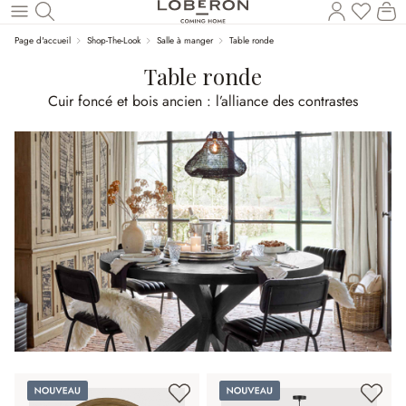
Vous a
Le
Revenir au contenu principal
Page d'accueil
Shop-The-Look
Salle à manger
Table ronde
Table ronde
Cuir foncé et bois ancien : l’alliance des contrastes
Nouveau
Nouveau