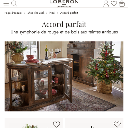
Vous a
Le
Revenir au contenu principal
Page d'accueil
Shop-The-Look
Noël
Accord parfait
Accord parfait
Une symphonie de rouge et de bois aux teintes antiques