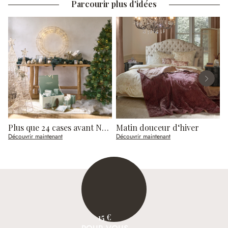
Parcourir plus d'idées
Plus que 24 cases avant Noël
Matin douceur d‘hiver
V
Découvrir maintenant
Découvrir maintenant
D
15 €