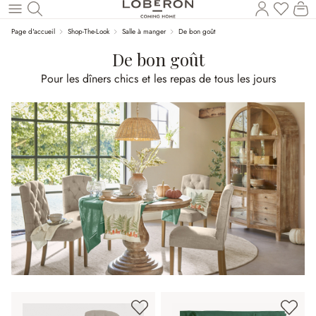
Vous a
Le
Revenir au contenu principal
Page d'accueil
Shop-The-Look
Salle à manger
De bon goût
De bon goût
Pour les dîners chics et les repas de tous les jours