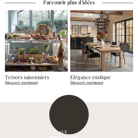
Parcourir plus d'idées
Trésors saisonniers
Elégance rustique
Découvrir maintenant
Découvrir maintenant
D
15 €